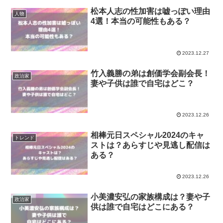
松本人志の性加害は嘘っぽい理由
人物
4選！本当の可能性もある？
2023.12.27
竹入義勝の弟は創価学会副会長！
政治家
妻や子供は誰で自宅はどこ？
2023.12.26
相棒元日スペシャル2024のキャ
トレンド
ストは？あらすじや見逃し配信は
ある？
2023.12.26
小美濃安弘の家族構成は？妻や子
政治家
供は誰で自宅はどこにある？