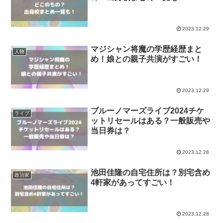
2023.12.29
マジシャン将魔の学歴経歴まと
人物
め！娘との親子共演がすごい！
2023.12.29
ブルーノマーズライブ2024チケ
ライブ
ットリセールはある？一般販売や
当日券は？
2023.12.28
池田佳隆の自宅住所は？別宅含め
政治家
4軒家があってすごい！
2023.12.28