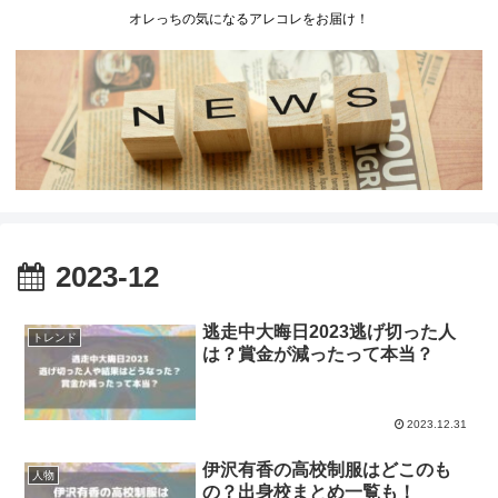
オレっちの気になるアレコレをお届け！
2023-12
逃走中大晦日2023逃げ切った人
トレンド
は？賞金が減ったって本当？
2023.12.31
伊沢有香の高校制服はどこのも
人物
の？出身校まとめ一覧も！