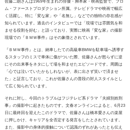
佐藤二朗さんは1969年生まれの俳優・脚本家・映画監督で、フロ
ム・ファーストプロダクション所属。テレビドラマや映画で幅広
く活躍し、特に「変な家」や「名無し」などでの独特の存在感が
知られています。過去のインタビューでは「現場では雰囲気を和
ませる役割を好む」と語っており、実際に映画『変な家』の撮影
現場での『ＢＭＷ事件』はその象徴とされています。
『ＢＭＷ事件』とは、納車したての高級車BMWを駐車場へ誘導す
るスタッフのミスで車体に傷がついた際、佐藤さんが怒らずに逆
にその出来事をネタにして場を和ませたエピソードです。周囲は
「心では泣いていたかもしれないが、表に出さず笑いで済ませ
た」と証言しており、これが佐藤さんの普段の対人スタイルとし
て広く知られています。
それに対し、今回のトラブルはフジテレビ系ドラマ『夫婦別姓刑
事』の撮影中に起きたものです。文春オンラインによると、6月23
日に最終回を迎えたこのドラマで、佐藤さんは橋本愛さんの楽屋
に押しかけ、キャリアを全否定する発言をしたとされています。
また、撮影中の身体的接触について認識のずれがあったとも伝え