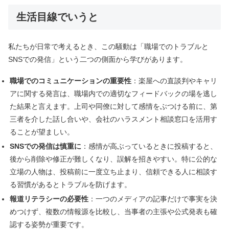
生活目線でいうと
私たちが日常で考えるとき、この騒動は「職場でのトラブルと
SNSでの発信」という二つの側面から学びがあります。
職場でのコミュニケーションの重要性
：楽屋への直談判やキャリ
アに関する発言は、職場内での適切なフィードバックの場を逃し
た結果と言えます。上司や同僚に対して感情をぶつける前に、第
三者を介した話し合いや、会社のハラスメント相談窓口を活用す
ることが望ましい。
SNSでの発信は慎重に
：感情が高ぶっているときに投稿すると、
後から削除や修正が難しくなり、誤解を招きやすい。特に公的な
立場の人物は、投稿前に一度立ち止まり、信頼できる人に相談す
る習慣があるとトラブルを防げます。
報道リテラシーの必要性
：一つのメディアの記事だけで事実を決
めつけず、複数の情報源を比較し、当事者の主張や公式発表も確
認する姿勢が重要です。