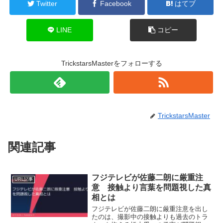
Twitter
Facebook
はてブ
LINE
コピー
TrickstarsMasterをフォローする
TrickstarsMaster
関連記事
フジテレビが佐藤二朗に厳重注
URL記事
意 接触より言葉を問題視した真
相とは
フジテレビが佐藤二朗に厳重注意を出し
たのは、撮影中の接触よりも過去のトラ