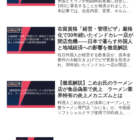
米国とイランが戦闘終結覚書に合意し、
19日に署名することが発表されました。
本記事では、合意内容、背景、ホルムズ
海峡再開の経済的インパクト、各国の反
応を生活者目線で分かりやすく整理して
います。
在留資格「経営・管理ビザ」厳格
URL記事
化で30年続いたインドカレー店が
閉店危機——日本で暮らす外国人
と地域経済への影響を徹底解説
在日外国人が経営する飲食店が、資本金
要件の大幅引き上げでビザ更新を拒否さ
れ、30年続いたインドカレー店が閉店を
余儀なくされた事例を中心に、制度改正
の背景と地域経済・子どもへの影響を整
理しました。
【徹底解説】こめお氏のラーメン
URL記事
店が食品偽装で炎上 ラーメン業
界特有の炎上メカニズムとは
料理人こめおさんが浅草にオープンした
蟹ラーメン専門店『かにを』が、中国産
ソフトシェルクラブ使用でSNS炎上。こ
の記事では、何が問題だったのか、ラー
メンが「物語」重視の食文化である理
由、そして消費者・業界に与える影響を
徹底整理します。