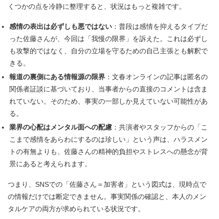
くつかの点を冷静に整理すると、状況はもっと複雑です。
感情の表出は必ずしも悪ではない
：普段は感情を抑えるタイプだ
った佐藤さんが、今回は「我慢の限界」を訴えた。これは必ずし
も攻撃的ではなく、自分の立場を守るための自己主張とも解釈で
きる。
報道の裏側にある情報源の限界
：文春オンラインの記事は匿名の
関係者証談に基づいており、当事者からの直接のコメントは含ま
れていない。そのため、事実の一部しか見えていない可能性があ
る。
業界の心配はメンタル面への配慮
：共演者やスタッフからの「こ
こまで感情をあらわにするのは珍しい」という声は、ハラスメン
トの有無よりも、佐藤さんの精神的負担やストレスへの懸念が背
景にあると考えられます。
つまり、SNSでの「佐藤さん＝加害者」という図式は、現時点で
の情報だけでは断定できません。事実関係の確認と、本人のメン
タルケアの両方が求められている状況です。