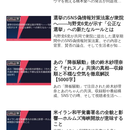
ウマを抱える橋本愛への発言が問題視さ
れたため。背景と業界への影響を徹底解
説。
選挙のSNS偽情報対策法案が衆院
URL記事
へ——与野党6党が示す「公正な
選挙」への新たなルールとは
与野党6党が共同で衆院に提出した選挙期
間中のSNS偽情報対策法案。その内容と
背景、賛否の論点、そして生活者が知っ
ておくべき影響をわかりやすく整理しま
した。
あの「降板騒動」後の鈴木紗理奈
URL記事
と『それスノ』共演の真相―収録
順と不穏な空気を徹底解説
【5000字】
あの「降板騒動」で注目された鈴木紗理
奈とあのちゃんの共演。収録順や番組構
成、SNSでの噂、そして視聴者生活への
影響まで、ポイントを3つに絞って解説し
ます。
米イラン和平覚書署名の全貌と影
URL記事
響―ホルムズ海峡開放が意味する
こと