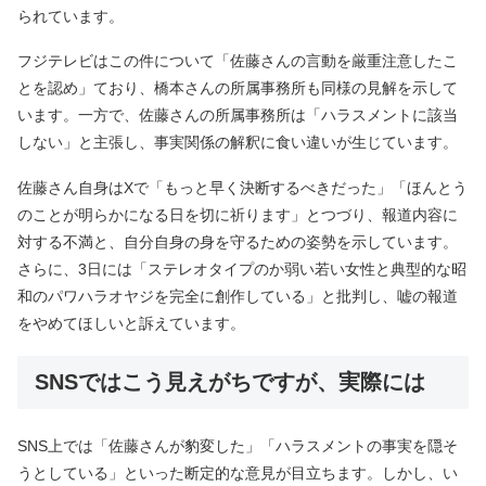
られています。
フジテレビはこの件について「佐藤さんの言動を厳重注意したこ
とを認め」ており、橋本さんの所属事務所も同様の見解を示して
います。一方で、佐藤さんの所属事務所は「ハラスメントに該当
しない」と主張し、事実関係の解釈に食い違いが生じています。
佐藤さん自身はXで「もっと早く決断するべきだった」「ほんとう
のことが明らかになる日を切に祈ります」とつづり、報道内容に
対する不満と、自分自身の身を守るための姿勢を示しています。
さらに、3日には「ステレオタイプのか弱い若い女性と典型的な昭
和のパワハラオヤジを完全に創作している」と批判し、嘘の報道
をやめてほしいと訴えています。
SNSではこう見えがちですが、実際には
SNS上では「佐藤さんが豹変した」「ハラスメントの事実を隠そ
うとしている」といった断定的な意見が目立ちます。しかし、い