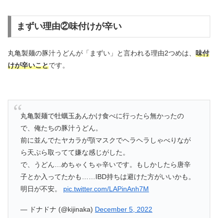
まずい理由②味付けが辛い
丸亀製麺の豚汁うどんが「まずい」と言われる理由2つめは、
味付
けが辛いこと
です。
丸亀製麺で牡蠣玉あんかけ食べに行ったら無かったの
で、俺たちの豚汁うどん。
前に並んでたヤカラが顎マスクでヘラヘラしゃべりなが
ら天ぷら取ってて嫌な感じがした。
で、うどん…めちゃくちゃ辛いです。もしかしたら唐辛
子とか入ってたかも……IBD持ちは避けた方がいいかも。
明日が不安。
pic.twitter.com/LAPinAnh7M
— ドナドナ (@kijinaka)
December 5, 2022