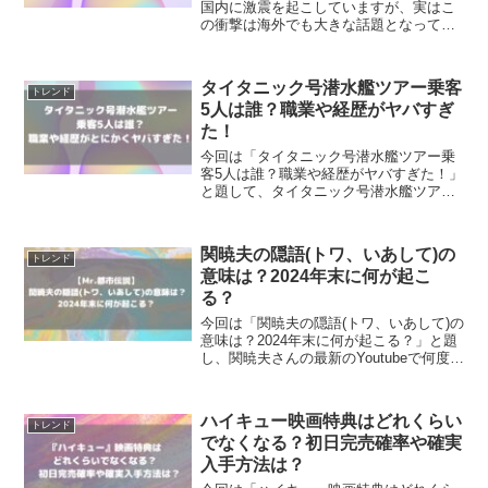
国内に激震を起こしていますが、実はこ
の衝撃は海外でも大きな話題となってい
るようです。 今回のポケットモンスター
の主人公サトシの引退について、海外の
反応はどんな感じなのでしょうか？
タイタニック号潜水艦ツアー乗客
トレンド
Twit...
5人は誰？職業や経歴がヤバすぎ
た！
今回は「タイタニック号潜水艦ツアー乗
客5人は誰？職業や経歴がヤバすぎた！」
と題して、タイタニック号潜水艦ツアー
に乗客として乗船していた5人が誰なのか
について調査！
関暁夫の隠語(トワ、いあして)の
トレンド
意味は？2024年末に何が起こ
る？
今回は「関暁夫の隠語(トワ、いあして)の
意味は？2024年末に何が起こる？」と題
し、関暁夫さんの最新のYoutubeで何度も
使われていた「トワ」「いあして」とい
う隠語を調査！「2024年末に何かが起こ
る」という意味は…？
ハイキュー映画特典はどれくらい
トレンド
でなくなる？初日完売確率や確実
入手方法は？