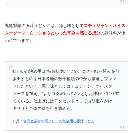
丸亀製麵の豚汁うどんには、隠し味として
コチュジャン・オイス
ターソース・白コショウといった辛みを感じる成分
の調味料が使
われています。
味わいの決め手は“特製味噌だし”で、コク･キレ･旨みを引
き出すものを日本各地の数十種類の中から厳選しブレン
ドしたという。隠し味としてコチュジャン、オイスター
ソースを加え、“よりコク深いガツンとした味わい”に仕立
てている。仕上げにはアクセントとして白胡椒をかけ、
キリリと全体の味を引き締めた。
引用：
食品産業者新聞より 丸亀製麺の豚汁うどん