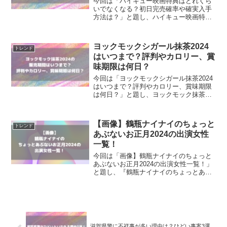
今回は「ハイキュー映画特典はどれくら
いでなくなる？初日完売確率や確実入手
方法は？」と題し、ハイキュー映画特典
はどれくらいでなくなるのかについて調
査！初日完売確率や確実入手方法を教え
て！
ヨックモックシガール抹茶2024
トレンド
はいつまで？評判やカロリー、賞
味期限は何日？
今回は「ヨックモックシガール抹茶2024
はいつまで？評判やカロリー、賞味期限
は何日？」と題し、ヨックモック抹茶
2024は販売期間がいつまでなのかや評
判、カロリー、賞味期限は何日かについ
て調査！
【画像】鶴瓶ナイナイのちょっと
トレンド
あぶないお正月2024の出演女性
一覧！
今回は「画像】鶴瓶ナイナイのちょっと
あぶないお正月2024の出演女性一覧！」
と題し、『鶴瓶ナイナイのちょっとあぶ
ないお正月2024』に出演していたコスプ
レ美女20人について調査！
滋賀県警に不祥事が多い理由は？ひどい事案3選