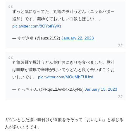
ずっと気になってた、丸亀の豚汁うどん（ニラ＆バター
追加）です、濃ゆくておいしい白飯もほしい、、
pic.twitter.com/8OYotlYyXz
— すずき＠ (@suzu2152)
January 22, 2023
丸亀製麺で豚汁うどん並鮭おにぎりを食べました。豚汁
は味噌が濃厚で辛味が効いてうどんと良く合いすごくお
いしいです。
pic.twitter.com/MOuMbFUUzd
— たっちゃん (@RqdE2Aw04xBXyN5)
January 15, 2023
ガツンとした濃い味付けが食欲をそそって「おいしい」と感じる
人が多いようです。