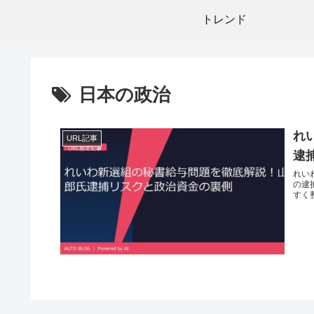
トレンド
日本の政治
れ
URL記事
逮
れい
の逮
すく