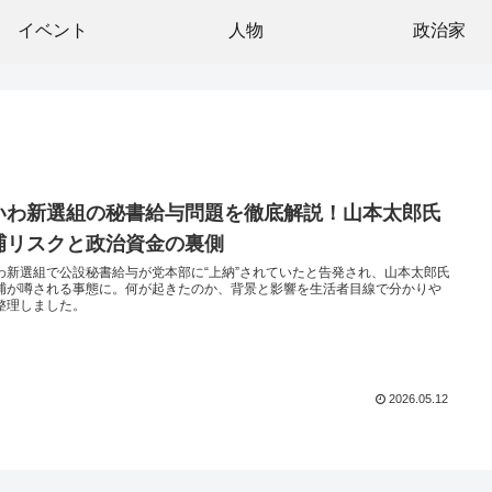
イベント
人物
政治家
いわ新選組の秘書給与問題を徹底解説！山本太郎氏
捕リスクと政治資金の裏側
わ新選組で公設秘書給与が党本部に“上納”されていたと告発され、山本太郎氏
捕が噂される事態に。何が起きたのか、背景と影響を生活者目線で分かりや
整理しました。
2026.05.12