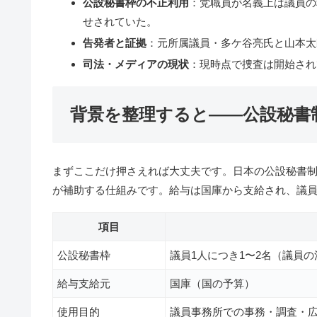
公設秘書枠の不正利用
：党職員が名義上は議員の
せされていた。
告発者と証拠
：元所属議員・多ケ谷亮氏と山本太
司法・メディアの現状
：現時点で捜査は開始され
背景を整理すると――公設秘書
まずここだけ押さえれば大丈夫です。日本の公設秘書
が補助する仕組みです。給与は国庫から支給され、議
項目
公設秘書枠
議員1人につき1〜2名（議員
給与支給元
国庫（国の予算）
使用目的
議員事務所での事務・調査・