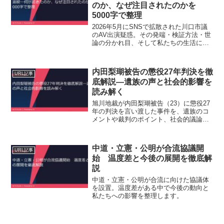
のか、なぜ注目されたのかを
5000字で整理
2026年5月にSNSで拡散された川口市議
のAV出演疑惑。その発端・検証方法・世
論の分かれ目、そして私たちの生活に与
える影響を整理し、冷静に考えるための
ポイントをまとめました。
内田梨瑚被告の懲役27年判決を徹
URL記事
底解説―遺族の声と社会的影響を
読み解く
旭川地裁が内田梨瑚被告（23）に懲役27
年の判決を言い渡した事件を、遺族のコ
メントや裁判のポイント、社会的議論と
生活への影響まで徹底的に整理。結論と
重要ポイントがすぐ分かります。
中道・立憲・公明が合流協議開
URL記事
始 温度差と今後の展開を徹底解
説
中道・立憲・公明が合流に向けた協議体
を設置。温度差がある中で今後の動向と
私たちへの影響を整理します。