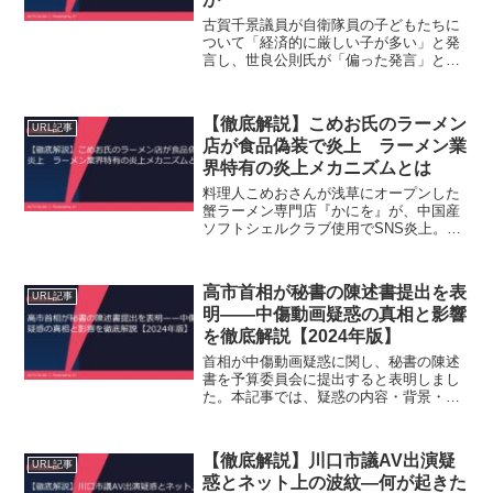
古賀千景議員が自衛隊員の子どもたちに
ついて「経済的に厳しい子が多い」と発
言し、世良公則氏が「偏った発言」と批
判した経緯を整理。背景にある防衛教育
冊子や日教組との関係、そして生活者視
点での影響を徹底解説します。
【徹底解説】こめお氏のラーメン
URL記事
店が食品偽装で炎上 ラーメン業
界特有の炎上メカニズムとは
料理人こめおさんが浅草にオープンした
蟹ラーメン専門店『かにを』が、中国産
ソフトシェルクラブ使用でSNS炎上。こ
の記事では、何が問題だったのか、ラー
メンが「物語」重視の食文化である理
由、そして消費者・業界に与える影響を
高市首相が秘書の陳述書提出を表
URL記事
徹底整理します。
明——中傷動画疑惑の真相と影響
を徹底解説【2024年版】
首相が中傷動画疑惑に関し、秘書の陳述
書を予算委員会に提出すると表明しまし
た。本記事では、疑惑の内容・背景・政
治的影響を生活者目線で整理し、今後の
動きを予測します。結論から言うと、今
回の対応は政権運営に大きなリスクを孕
【徹底解説】川口市議AV出演疑
URL記事
んでいるが、具体的な対策はまだ見えて
惑とネット上の波紋―何が起きた
いません。