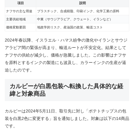
項目
説明
ナフサの主な用途
プラスチック、合成樹脂、印刷インク、化学工業の原料
主要供給地域
中東（サウジアラビア、クウェート、イランなど）
価格変動要因
地政学的リスク、産油国の政策、輸送コスト
2024年春以降、イスラエル・ハマス紛争の激化やイランとサウジ
アラビア間の緊張が高まり、輸送ルートが不安定化。結果として
ナフサの供給が減少し、価格が急騰しました。この影響はナフサ
を原料とするインクの製造にも波及し、カラーインクの生産が逼
迫したのです。
カルビーが白黒包装へ転換した具体的な経
緯と対象商品
カルビーは2024年5月11日、取引先に対し「ポテトチップスの包
装を白黒2色に変更する」旨を通知しました。対象は以下の14商品
です。