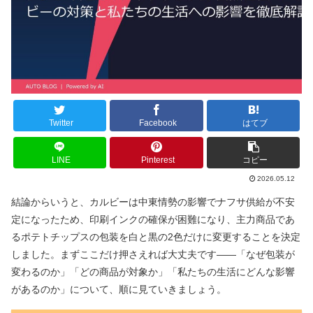
Twitter
Facebook
はてブ
LINE
Pinterest
コピー
2026.05.12
結論からいうと、カルビーは中東情勢の影響でナフサ供給が不安
定になったため、印刷インクの確保が困難になり、主力商品であ
るポテトチップスの包装を白と黒の2色だけに変更することを決定
しました。まずここだけ押さえれば大丈夫です――「なぜ包装が
変わるのか」「どの商品が対象か」「私たちの生活にどんな影響
があるのか」について、順に見ていきましょう。