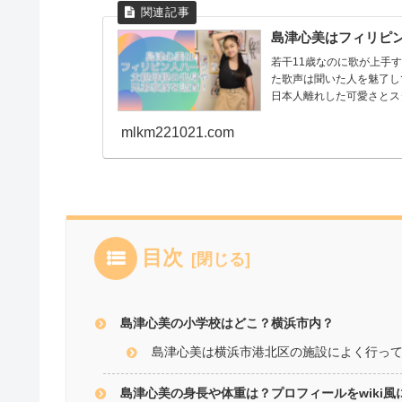
島津心美はフィリピ
若干11歳なのに歌が上手すぎると話題の島
た歌声は聞いた人を魅了して離しません！ インスタなどの
日本人離れした可愛さとスタ
mlkm221021.com
目次
島津心美の小学校はどこ？横浜市内？
島津心美は横浜市港北区の施設によく行っ
島津心美の身長や体重は？プロフィールをwiki風