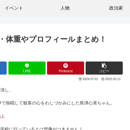
イベント
人物
政治家
・体重やプロフィールまとめ！
LINE
Pinterest
コピー
2024.07.01
2022.03.11
出演し、
事な歌声で熱唱して観客の心をわしづかみにした島津心美ちゃん。
歳！
小学校に行っているとは想像がつきません！