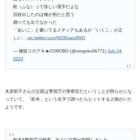
舩（ふな）って珍しい漢字だよな
旧姓出したのは俺が初だと思う
調べても出てなかった
「あいこ」と書いてるメディアもあるが「いくこ」が正
しい…
pic.twitter.com/N235xwu0WO
— 煉獄コロアキ🔥COROBO (@rengoku56771)
July 24,
2023
木原郁子さんの父親は警視庁の警察官だということが明らかにな
っていて、「舩本」という名字で調べたらヒットする人物がいた
ようです。
舩本&警視庁で検索、すぐに父親が判明しました。