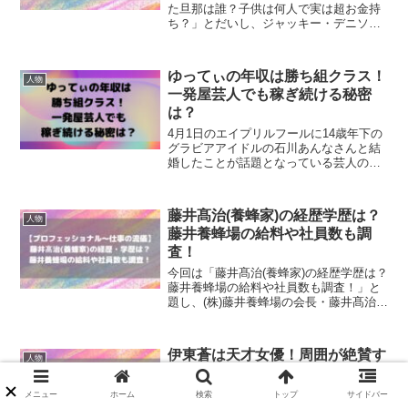
た旦那は誰？子供は何人で実は超お金持
ち？」とだいし、ジャッキー・デニソン
が結婚した旦那さんは誰なのかや、子供
は何人で実は超お金持ちという情報を調
査！
ゆってぃの年収は勝ち組クラス！
人物
一発屋芸人でも稼ぎ続ける秘密
は？
4月1日のエイプリルフールに14歳年下の
グラビアアイドルの石川あんなさんと結
婚したことが話題となっている芸人のゆ
ってぃ。 一発屋芸人というイメージが強
いゆってぃは、現在の年収はどれくらい
なんでしょうか？ 失礼な話ですが、結婚
藤井髙治(養蜂家)の経歴学歴は？
人物
して...
藤井養蜂場の給料や社員数も調
査！
今回は「藤井髙治(養蜂家)の経歴学歴は？
藤井養蜂場の給料や社員数も調査！」と
題し、(株)藤井養蜂場の会長・藤井髙治さ
んの養蜂家としての経歴や学歴、藤井養
蜂場の給料や社員数について調査！
伊東蒼は天才女優！周囲が絶賛す
人物
る演技力や出演作/受賞歴は？
『どうする家康』の第14回「金ヶ崎でど
メニュー
ホーム
検索
トップ
サイドバー