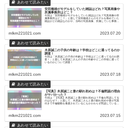
安田種雄がモデルをしていた雑誌はどれ？写真画像や
所属事務所はどこ？
今回は「安田種雄がモデルをしていた雑誌はどれ？写真画像や所
属事務所はどこ？」と題して安田種雄さんのモデルを務めていた
雑誌がどの雑誌なのかや、当時の写真画像、所属していた事務所
はどこなのか調査！
mlkm221021.com
2023.07.20
木原誠二の子供の年齢は？学校はどこに通ってるのか
調査！
今回は「木原誠二の子供の年齢は？学校はどこに通ってるのか調
査！」と題して木原誠二さんの子供の年齢やどこの学校に通って
いるのかについて調査！
mlkm221021.com
2023.07.18
【写真】木原誠二と妻の馴れ初めは？不倫黙認の理由
がヤバかった？
今回は「【写真】木原誠二と妻の馴れ初めは？不倫を黙認してる
のはなぜ？」と題して、木原誠二さんと妻の馴れ初めや妻が写真
付きで不倫騒動を暴露されているにもかかわらず黙認している理
由について調査！
mlkm221021.com
2023.07.15