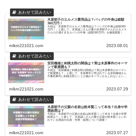
木原郁子のエルメス愛用品は？バッグの中身は総額
360万円！
今回は「木原郁子のエルメス愛用品は？バッグの中身は総額360
万円！」と題して、木原誠二さんの妻の木原郁子さんのエルメス
だらけの凄すぎるカバンの中身（総額360万円）を徹底調査！
mlkm221021.com
2023.08.01
安田種雄と剣桃太郎の関係は？実は木原事件のキーマ
ンで新展開も？
今回は「安田種雄と剣桃太郎の関係は？実は木原事件のキーマン
で新展開も？」と題して、木原事件と呼ばれている安田種雄さん
不審死事件に剣桃太郎という人物がキーマンかもしれないという
新事実について調査！
mlkm221021.com
2023.07.29
木原郁子の父親の名前は舩本賢二って本当？出身や学
歴経歴は？
今回は「木原郁子の父親の名前は舩本賢二って本当？出身や学歴
経歴は？」と題して、木原誠二さんの妻の父親が舩本賢二といわ
れている理由や出身・学歴・経歴について調査！
mlkm221021.com
2023.07.27