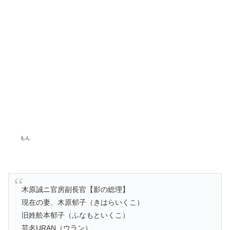
もん
木原誠ニ官房副長官【影の総理】
現在の妻、木原郁子（きはらいくこ）
旧姓舩本郁子（ふなもといくこ）
芸名URAN（ウラン）