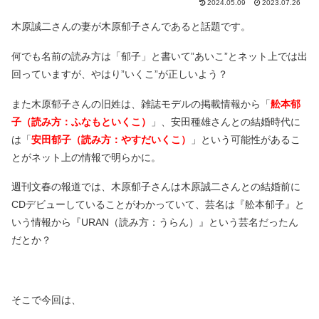
2024.05.09
2023.07.26
木原誠二さんの妻が木原郁子さんであると話題です。
何でも名前の読み方は「郁子」と書いて”あいこ”とネット上では出
回っていますが、やはり”いくこ”が正しいよう？
また木原郁子さんの旧姓は、雑誌モデルの掲載情報から「
舩本郁
子（読み方：ふなもといくこ）
」、安田種雄さんとの結婚時代に
は「
安田郁子（読み方：やすだいくこ）
」という可能性があるこ
とがネット上の情報で明らかに。
週刊文春の報道では、木原郁子さんは木原誠二さんとの結婚前に
CDデビューしていることがわかっていて、芸名は『舩本郁子』と
いう情報から『URAN（読み方：うらん）』という芸名だったん
だとか？
そこで今回は、