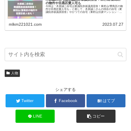
の物件や目黒区愛人宅も
今回は「木原誠二自宅は衆議院赤坂議員宿舎！東村山/豊島区の物
件や目黒区愛人宅も」と題して、木原誠二さんの現在の自宅（衆
議院赤坂議員宿舎）やかつての自宅（東村山分譲マンション・豊
島区南大塚80平米のマンション）さらに二重生活をしている財人
の自宅について調査！
mlkm221021.com
2023.07.27
人物
シェアする
Twitter
Facebook
はてブ
LINE
コピー