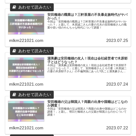
安田種雄の職業は？三軒茶屋の不良暴走族時代がヤバ
かった！
今回は「安田種雄の職業は？三軒茶屋の不良暴走族時代がヤバか
った？」と題して、木原誠二さんの妻の元夫の安田種雄さんの職
業や若い頃のやんちゃな時代について調査！
mlkm221021.com
2023.07.25
渥美豪は安田種雄の友人！現在は会社経営者で木原郁
子とはどうなった？
今回は「渥美豪は安田種雄の友人！現在は会社経営者で木原郁子
とはどうなった？」と題して、安田種雄さんとその妻（木原誠二
の妻の木原郁子さん）の不倫関係にあったY氏こと渥美豪さんに
ついて調査！現在は会社経営者って本当？
mlkm221021.com
2023.07.24
安田種雄の父は韓国人？両親の出身や国籍はどこなの
か調査！
今回は「安田種雄の父は韓国人？両親の出身や国籍はどこなのか
調査！」と題し、明日だ種雄さんの父親が韓国人なのかについて
調査！
mlkm221021.com
2023.07.22