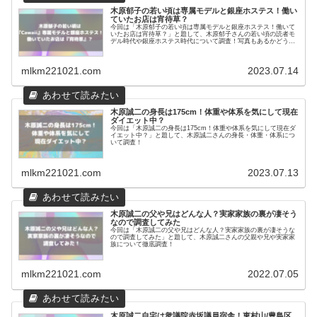
木原郁子の若い頃は専属モデルと銀座ホステス！働い
ていたお店は宵待草？
今回は「木原郁子の若い頃は専属モデルと銀座ホステス！働いて
いたお店は宵待草？」と題して、木原郁子さんの若い頃の読者モ
デル時代や銀座ホステス時代について調査！写真もあるかどうか
調べてみました。
mlkm221021.com
2023.07.14
木原誠二の身長は175cm！体重や体系を気にして現在
ダイエット中？
今回は「木原誠二の身長は175cm！体重や体系を気にして現在ダ
イエット中？」と題して、木原誠二さんの身長・体重・体系につ
いて調査！
mlkm221021.com
2023.07.13
木原誠二の父や兄はどんな人？実家家族の裏が凄そう
なので調査してみた
今回は「木原誠二の父や兄はどんな人？実家家族の裏が凄そうな
ので調査してみた」と題して、木原誠二さんの父親や兄や実家家
族について徹底調査！
mlkm221021.com
2022.07.05
木原誠二自宅は衆議院赤坂議員宿舎！東村山/豊島区