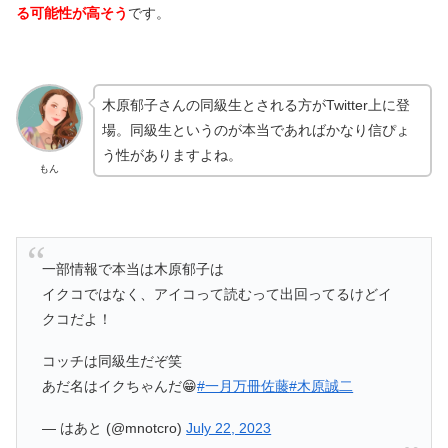
る可能性が高そう
です。
木原郁子さんの同級生とされる方がTwitter上に登
場。同級生というのが本当であればかなり信ぴょ
う性がありますよね。
もん
一部情報で本当は木原郁子は
イクコではなく、アイコって読むって出回ってるけどイ
クコだよ！
コッチは同級生だぞ笑
あだ名はイクちゃんだ😁
#一月万冊佐藤
#木原誠二
— はあと (@mnotcro)
July 22, 2023