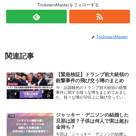
TrickstarsMasterをフォローする
TrickstarsMaster
関連記事
【緊急検証】トランプ前大統領の
人物
銃撃事件の飛び交う噂のまとめ
今、話題騒然のトランプ前大統領の銃撃
事件に関する様々な噂をまとめてみまし
た。様々な噂がSNS上に飛び交っていま
すが、色んな情報を取り入れて正しい判
断をしましょう。
ジャッキー・デニソンの結婚した
人物
旦那は誰？子供は何人で実は超お
金持ち？
今回は「ジャッキー・デニソンの結婚し