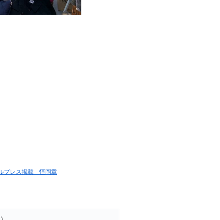
ルプレス掲載 恒岡章
）