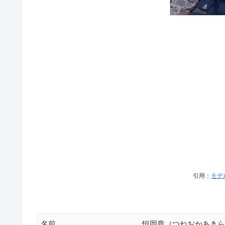
引用：
モデ
名前
恒岡章（つねおかあきら