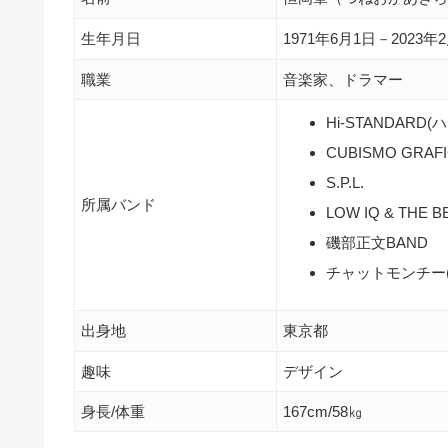
生年月日
1971年6月1日－2023年
職業
音楽家、ドラマー
Hi-STANDARD(
CUBISMO GRAF
S.P.L.
所属バンド
LOW IQ & THE 
磯部正文BAND
チャットモンチー(20
出身地
東京都
趣味
デザイン
身長/体重
167cm/58㎏