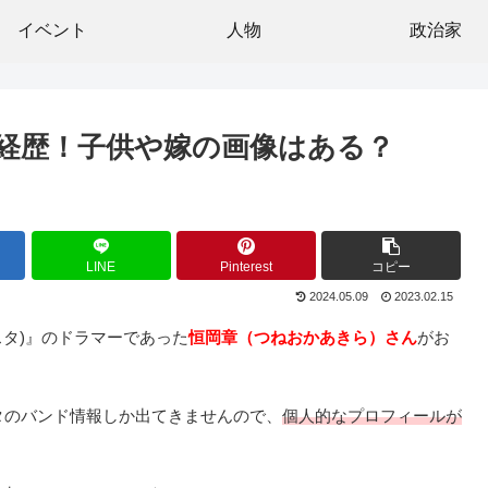
イベント
人物
政治家
の経歴！子供や嫁の画像はある？
LINE
Pinterest
コピー
2024.05.09
2023.02.15
イスタ)』のドラマーであった
恒岡章（つねおかあきら）さん
がお
イスタのバンド情報しか出てきませんので、
個人的なプロフィールが