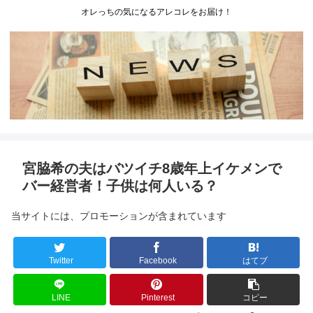
オレっちの気になるアレコレをお届け！
宮脇希の夫はバツイチ8歳年上イケメンで
バー経営者！子供は何人いる？
当サイトには、プロモーションが含まれています
Twitter
Facebook
はてブ
LINE
Pinterest
コピー