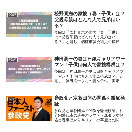
清志会のメンバーは誰なのかやどこの国
政政党と繋がっているかについて調査！
松野貴志の家族（妻・子供）は？
政治家
父親母親はどんな人で兄弟はい
る？
今回は「松野貴志の家族（妻・子供）
は？父親母親はどんな人で兄弟はい
る？」と題し、瑞穂市議会議員の松野貴
志さんの家族（妻や子供）について調
査！父親や母親、兄弟はどんな人なのか
も調査！
神田潤一の妻は日銀キャリアウー
政治家
マン！子供は何人で家族構成は？
今回は「神田潤一の妻は日銀キャリアウ
ーマン！子供は何人で家族構成は？」と
題し、神田潤一さんの妻や子供、実家家
族も含めた家族構成について調査。
参政党と宗教団体の関係を徹底検
人物
証
参政党と宗教団体の関係を徹底検証。神
谷宗幣代表の過去のヤマト・ユダヤ友好
協会理事歴からキリストの幕屋との関連
性まで、事実関係を時系列で整理。2025
年参院選への影響と政治と宗教の適切な