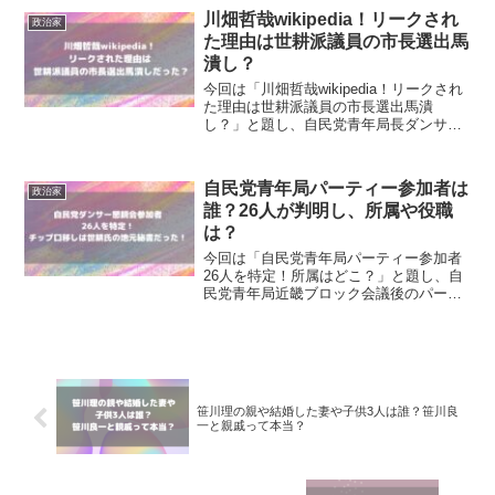
距離感について専門的に解説します。
川畑哲哉wikipedia！リークされ
政治家
た理由は世耕派議員の市長選出馬
潰し？
今回は「川畑哲哉wikipedia！リークされ
た理由は世耕派議員の市長選出馬潰
し？」と題し、自民党青年局長ダンサー
懇親会リーク理由は世耕派の川畑県議の
市長選出馬潰しということについて調
査！
自民党青年局パーティー参加者は
政治家
誰？26人が判明し、所属や役職
は？
今回は「自民党青年局パーティー参加者
26人を特定！所属はどこ？」と題し、自
民党青年局近畿ブロック会議後のパーテ
ィーほ参加者26人を特定！所属はどこな
のかや、チップ口渡しをしたのはまさか
の世耕弘成議員の地元秘書だった！
笹川理の親や結婚した妻や子供3人は誰？笹川良
一と親戚って本当？