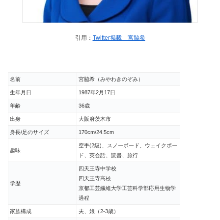
引用：
Twitter掲載 宮脇希
名前
宮脇希（みやわきのぞみ）
生年月日
1987年2月17日
年齢
36歳
出身
大阪府茨木市
身長/足のサイズ
170cm/24.5cm
空手(2級)、スノーボード、ウェイクボー
趣味
ド、英会話、読書、旅行
四天王寺中学校
四天王寺高校
学歴
京都工芸繊維大学工芸科学部応用生物学
過程
家族構成
夫、娘（2-3歳）