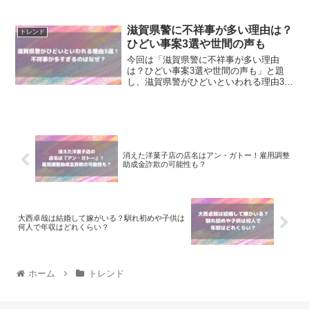
使われていた「トワ」「いあして」とい
う隠語を調査！「2024年末に何かが起こ
る」という意味は…？
滋賀県警に不祥事が多い理由は？
トレンド
ひどい事案3選や世間の声も
今回は「滋賀県警に不祥事が多い理由
は？ひどい事案3選や世間の声も」と題
し、滋賀県警がひどいといわれる理由3選
や、なぜ不祥事が多発してしまうのかに
ついて調査！
消えた洋菓子店の店名はアン・ガトー！雇用調整
助成金詐欺の可能性も？
大西卓哉は結婚して嫁がいる？馴れ初めや子供は
何人で年収はどれくらい？
ホーム
トレンド