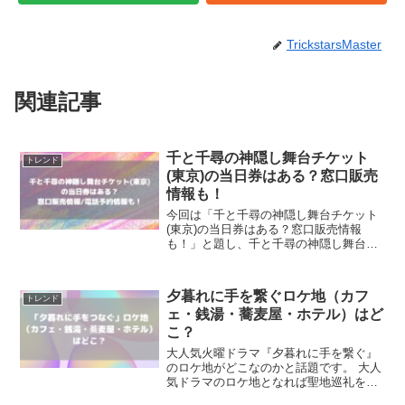
TrickstarsMaster
関連記事
千と千尋の神隠し舞台チケット
トレンド
(東京)の当日券はある？窓口販売
情報も！
今回は「千と千尋の神隠し舞台チケット
(東京)の当日券はある？窓口販売情報
も！」と題し、千と千尋の神隠し舞台チ
ケット(東京公演)の当日券はあるのかにつ
いて調査！窓口販売情報や電話予約につ
いても！
夕暮れに手を繋ぐロケ地（カフ
トレンド
ェ・銭湯・蕎麦屋・ホテル）はど
こ？
大人気火曜ドラマ『夕暮れに手を繋ぐ』
のロケ地がどこなのかと話題です。 大人
気ドラマのロケ地となれば聖地巡礼をす
るファンも多いと思いますので、『夕暮