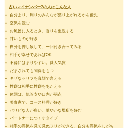
占いマイナンバー7
の人はこんな人
自分より、周りのみんなが盛り上がれるかを優先
空気を読む
お風呂に入るとき、香りを重視する
甘いものが好き
自分を押し殺して、一回付き合ってみる
相手が幸せであればOK
不倫にはまりやすい。愛人気質
だまされても関係をもつ
キザなセリフを真顔で言える
性癖は相手に性癖をあたえる
体調は、気管支や口内が弱点
美食家で、コース料理が好き
パリピな人が多い。華やかな場所を好む
パートナーにつくすタイプ
相手の浮気を見て見ぬフリができる。自分も浮気をしがち