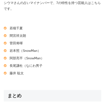
シウマさんの占いマイナンバーで、7の特性を持つ芸能人はこちら
です。
若槻千夏
間宮祥太朗
菅田将暉
岩本照（SnowⅯan）
阿部亮平（SnowⅯan）
長尾謙杜（なにわ男子
藤井 聡太
まとめ