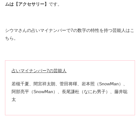
ムは【アクセサリー】
です。
シウマさんの占いマイナンバーで7の数字の特性を持つ芸能人はこ
ちら。
占いマイナンバー7の芸能人
若槻千夏、間宮祥太朗、菅田将暉、岩本照（SnowⅯan）、
阿部亮平（SnowⅯan）、長尾謙杜（なにわ男子）、藤井聡
太