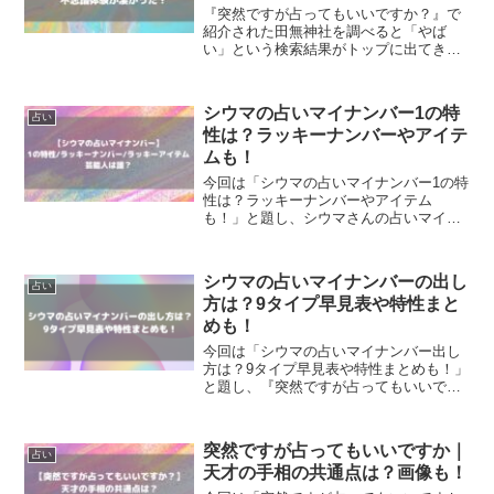
『突然ですが占ってもいいですか？』で
紹介された田無神社を調べると「やば
い」という検索結果がトップに出てきま
す。 田無神社はどのようにやばいのかが
気になりますね！ 実際に田無神社を訪問
した人の口コミも「やばい」と連発して
シウマの占いマイナンバー1の特
占い
いるので、...
性は？ラッキーナンバーやアイテ
ムも！
今回は「シウマの占いマイナンバー1の特
性は？ラッキーナンバーやアイテム
も！」と題し、シウマさんの占いマイナ
ンバーで1の結果が出た人の【特性/ラッ
キーナンバー/ラッキーアイテム】を調
査！
シウマの占いマイナンバーの出し
占い
方は？9タイプ早見表や特性まと
めも！
今回は「シウマの占いマイナンバー出し
方は？9タイプ早見表や特性まとめも！」
と題し、『突然ですが占ってもいいです
か？』の番組で放送される占い師シウマ
さんの新たな「占いマイナンバー」と
は？数字の出し方や1～9のそれぞれ9タイ
突然ですが占ってもいいですか｜
占い
プの特性は？
天才の手相の共通点は？画像も！